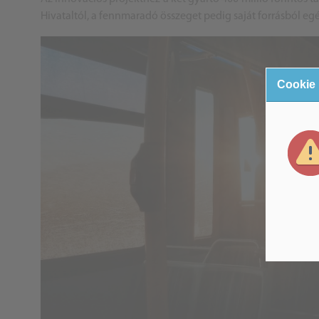
Hivataltól, a fennmaradó összeget pedig saját forrásból egés
Cookie