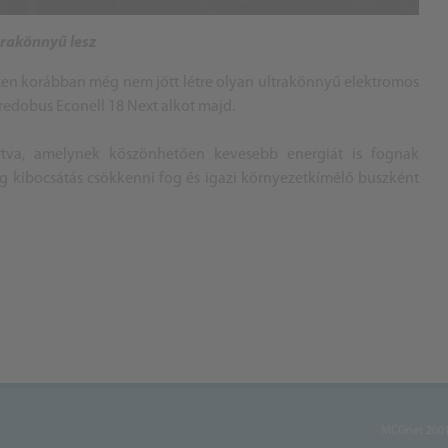
trakönnyű lesz
iszen korábban még nem jött létre olyan ultrakönnyű elektromos
Credobus Econell 18 Next alkot majd.
rtva, amelynek köszönhetően kevesebb energiát is fognak
yag kibocsátás csökkenni fog és igazi környezetkímélő buszként
MCOnet 2001-