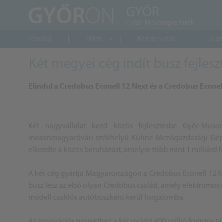
Főoldal
Hírek
Keleti nyitás
Gaz
Két megyei cég indít busz fejlesz
Elindul a Credobus Econell 12 Next és a Credobus Econe
Két nagyvállalat kezd közös fejlesztésbe Győr-Mos
mosonmagyaróvári székhelyű Kühne Mezőgazdasági Gépgyár
elkezdte a közös beruházást, amelyre több mint 1 milliárd f
A két cég gyártja Magyarországon a Credobus Econell 12 N
busz lesz az első olyan Credobus család, amely elektromos m
modell csuklós autóbuszként kerül forgalomba.
Az innovációs projekthez a két gyártó 400 millió forintos t