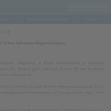
daság
Bérlehető orvosi rendelők
Áruház
tést
ll 18 Next fejlesztése Magyarországon.
on-Sopron megyében. A közös konzorciumot is létrehozó
 Zrt., illetve a győri székhelyű Kravtex Kft. már korábban
orintot fektettek be.
ext és a Credobus Econell 18 Next elektromos autóbuszt. Ez a 2
eghajtással kerül kivitelezésre. A 12-es típus szóló, míg a 18-as
ámogatást is kapott a Nemzeti Kutatási, Fejlesztési és Innovációs