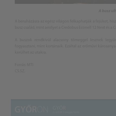
A busz ul
A beruházásra az egész világon felkaphatják a fejüket, h
busz család, mint amilyet a Credobus Econell 12 Next és a 
A buszok rendkívül alacsony tömeggel lesznek legyá
fogyasztani, mint kortársaik. Ezáltal az erőművi károsan
kerülhet az utakra.
Forrás: MTI
CS.SZ.