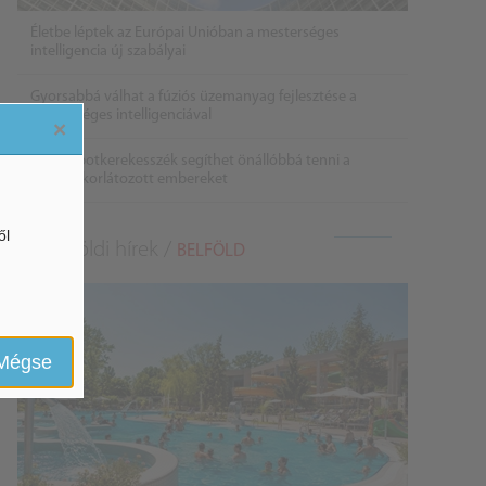
Életbe léptek az Európai Unióban a mesterséges
intelligencia új szabályai
Gyorsabbá válhat a fúziós üzemanyag fejlesztése a
mesterséges intelligenciával
×
Látó robotkerekesszék segíthet önállóbbá tenni a
mozgáskorlátozott embereket
ől
Belföldi hírek /
BELFÖLD
Mégse