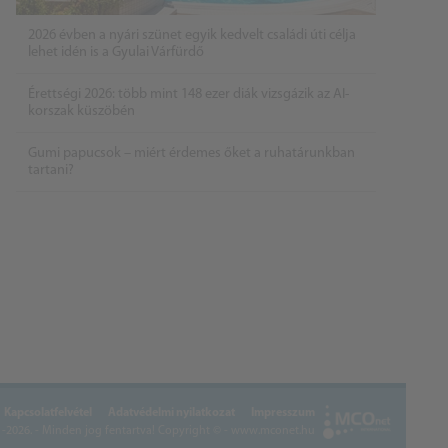
2026 évben a nyári szünet egyik kedvelt családi úti célja
lehet idén is a Gyulai Várfürdő
Érettségi 2026: több mint 148 ezer diák vizsgázik az AI-
korszak küszöbén
Gumi papucsok – miért érdemes őket a ruhatárunkban
tartani?
Kapcsolatfelvétel
Adatvédelmi nyilatkozat
Impresszum
2026. - Minden jog fentartva!
Copyright © - www.mconet.hu