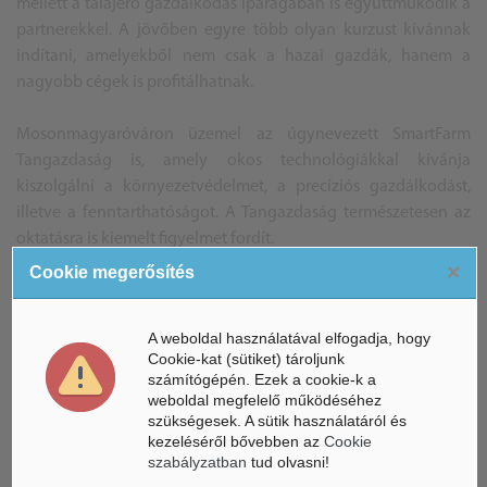
mellett a talajerő gazdálkodás iparágában is együttműködik a
partnerekkel. A jövőben egyre több olyan kurzust kívánnak
indítani, amelyekből nem csak a hazai gazdák, hanem a
nagyobb cégek is profitálhatnak.
Mosonmagyaróváron üzemel az úgynevezett SmartFarm
Tangazdaság is, amely okos technológiákkal kívánja
kiszolgálni a környezetvédelmet, a precíziós gazdálkodást,
illetve a fenntarthatóságot. A Tangazdaság természetesen az
oktatásra is kiemelt figyelmet fordít.
×
Cookie megerősítés
A cégek és a szakemberek oktatásán túl az egyetemen alap- és
mesterképzéshez kapcsolódó tantárgyakat is tanítanak.
A weboldal használatával elfogadja, hogy
Cookie-kat (sütiket) tároljunk
Forrás: SZE
számítógépén. Ezek a cookie-k a
CS.SZ.
weboldal megfelelő működéséhez
szükségesek. A sütik használatáról és
kezeléséről bővebben az
Cookie
szabályzatban
tud olvasni!