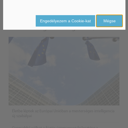
ÁSZ hírek /
ÁSZ HÍRPORTÁL
Engedélyezem a Cookie-kat
Mégse
Mesterséges Intelligencia /
NICE
Életbe léptek az Európai Unióban a mesterséges intelligencia
új szabályai