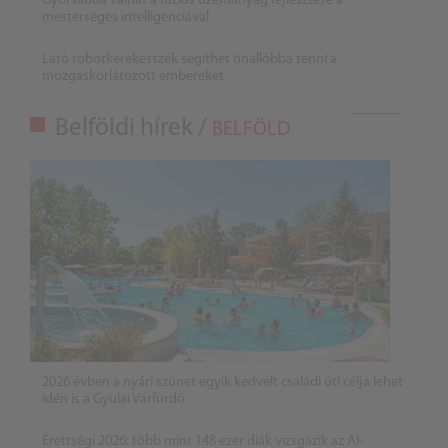
Gyorsabbá válhat a fúziós üzemanyag fejlesztése a
mesterséges intelligenciával
Látó robotkerekesszék segíthet önállóbbá tenni a
mozgáskorlátozott embereket
Belföldi hírek /
BELFÖLD
2026 évben a nyári szünet egyik kedvelt családi úti célja lehet
idén is a Gyulai Várfürdő
Érettségi 2026: több mint 148 ezer diák vizsgázik az AI-