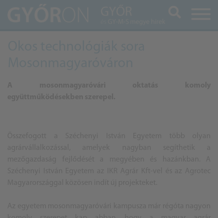
Keresés
Okos technológiák sora
Mosonmagyaróváron
A mosonmagyaróvári oktatás komoly
együttműködésekben szerepel.
Összefogott a Széchenyi István Egyetem több olyan
agrárvállalkozással, amelyek nagyban segíthetik a
mezőgazdaság fejlődését a megyében és hazánkban. A
Széchenyi István Egyetem az IKR Agrár Kft-vel és az Agrotec
Magyarországgal közösen indít új projekteket.
Az egyetem mosonmagyaróvári kampusza már régóta nagyon
komoly szerepet kap abban, hogy a magyar agrár