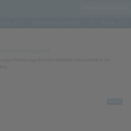
daság
Bérlehető orvosi rendelők
Áruház
gencia tudatosságáról?
ságát illetően egy filozófus kifejtette: a bizonyítékok túl
hez.