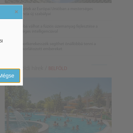
Életbe léptek az Európai Unióban a mesterséges
×
intelligencia új szabályai
Gyorsabbá válhat a fúziós üzemanyag fejlesztése a
mesterséges intelligenciával
ől
Látó robotkerekesszék segíthet önállóbbá tenni a
mozgáskorlátozott embereket
Belföldi hírek /
BELFÖLD
Mégse