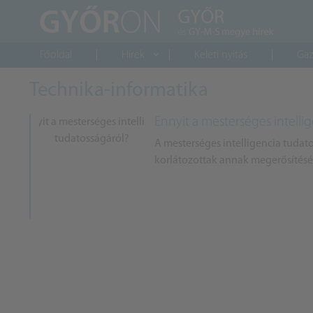
Főoldal
Hírek
Keleti nyitás
Gaz
Technika-informatika
Ennyit a mesterséges intelli
A mesterséges intelligencia tudatos
korlátozottak annak megerősítésé