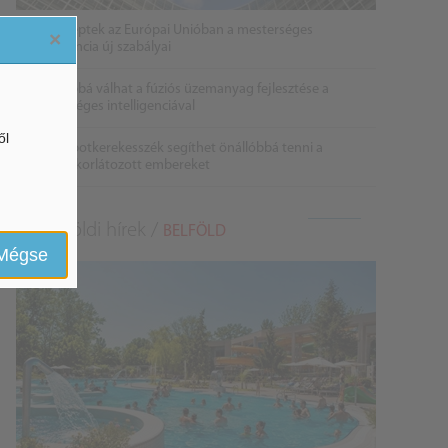
Életbe léptek az Európai Unióban a mesterséges
×
intelligencia új szabályai
Gyorsabbá válhat a fúziós üzemanyag fejlesztése a
mesterséges intelligenciával
ől
Látó robotkerekesszék segíthet önállóbbá tenni a
mozgáskorlátozott embereket
Belföldi hírek /
BELFÖLD
Mégse