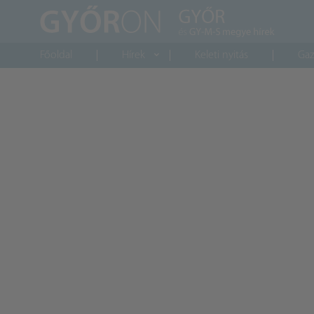
Főoldal
Hírek
Keleti nyitás
Gaz