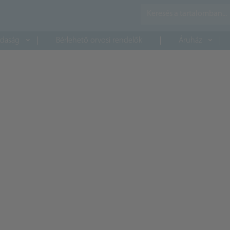
daság
Bérlehető orvosi rendelők
Áruház