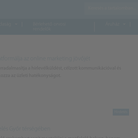
daság
Bérlehető orvosi
Áruház
rendelők
átformálja az online marketing jövőjét
orradalmasítja a hírlevélküldést, célzott kommunikációval és
ozza az üzleti hatékonyságot.
erelés Győr térségében