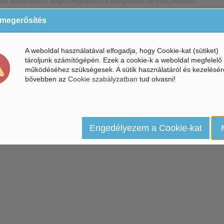
elő szakembert segít megtalálni a megfelelő helyen, hanem
s alkalmával. Sőt, új öletekkel szolgál az ajánlatkér...
 megerősítés
A weboldal használatával elfogadja, hogy Cookie-kat (sütiket)
tároljunk számítógépén. Ezek a cookie-k a weboldal megfelelő
működéséhez szükségesek. A sütik használatáról és kezelésér
bővebben az
Cookie szabályzatban
tud olvasni!
Engedélyezem a Cookie-kat