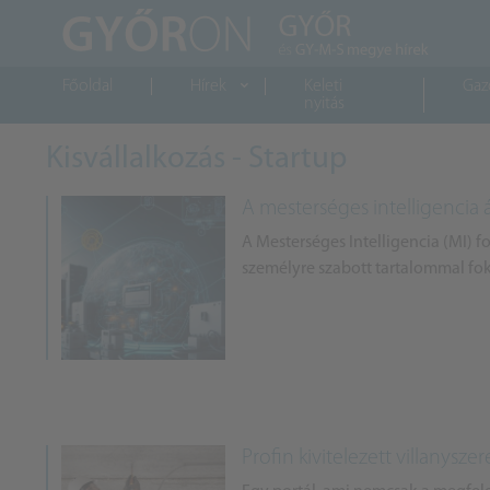
Főoldal
Hírek
Keleti
Gaz
nyitás
Kisvállalkozás - Startup
A mesterséges intelligencia 
A Mesterséges Intelligencia (MI) f
személyre szabott tartalommal fok
Profin kivitelezett villanysz