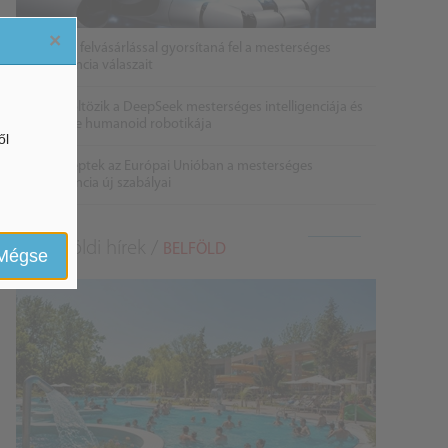
×
Az AMD felvásárlással gyorsítaná fel a mesterséges
intelligencia válaszait
Összeköltözik a DeepSeek mesterséges intelligenciája és
a Unitree humanoid robotikája
ől
Életbe léptek az Európai Unióban a mesterséges
intelligencia új szabályai
Belföldi hírek /
BELFÖLD
Mégse