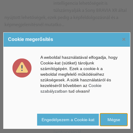
intelligencia lehetőségeit is
túlszárnyalják a Sony BRAVIA XR által
nyújtott lehetőségek, ezek pedig a képfeldolgozásnál és a
képmegjelenítésnél mutatko...
×
Cookie megerősítés
Mesterséges intelligencia
dolgozik a tisztább hangzásért a
A weboldal használatával elfogadja, hogy
HUAWEI FreeBuds 5i-ben
Cookie-kat (sütiket) tároljunk
számítógépén. Ezek a cookie-k a
A HUAWEI bemutatta a FreeBuds 5i-t,
weboldal megfelelő működéséhez
a vállalat legújabb TWS, azaz teljesen
szükségesek. A sütik használatáról és
vezeték nélküli fülhallgatóját, a
kezeléséről bővebben az
Cookie
tavalyi FreeBuds 4i utódját. A kütyü egyik különlegessége,
szabályzatban
tud olvasni!
hogy az embe...
Mesterséges intelligencia ügyel
Engedélyezem a Cookie-kat
Mégse
a hőmérsékletre a Lenovo új
laptopjainál