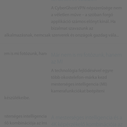
A CyberGhost VPN népszerűsége nem
a véletlen műve – a szóban forgó
applikáció számos előnyt kínál. Ha
bizalmat szavazunk az
alkalmazásnak, nemcsak szerverek és országok gazdag vála...
Már nem is mi fotózunk, hanem
az MI
A technológia fejlődésével egyre
több okostelefon-márka kezd
mesterséges intelligencia (MI)
kamerafunkciókat beépíteni
készülékeibe.
A mesterséges intelligencia és a
4K képérzékelő kombinációja az