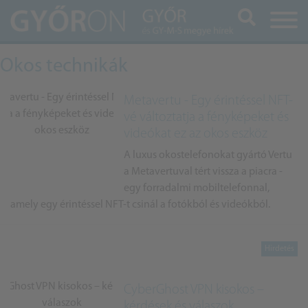
Keresés
Okos technikák
Metavertu - Egy érintéssel NFT-
vé változtatja a fényképeket és
videókat ez az okos eszköz
A luxus okostelefonokat gyártó Vertu
a Metavertuval tért vissza a piacra -
egy forradalmi mobiltelefonnal,
amely egy érintéssel NFT-t csinál a fotókból és videókból.
CyberGhost VPN kisokos –
kérdések és válaszok