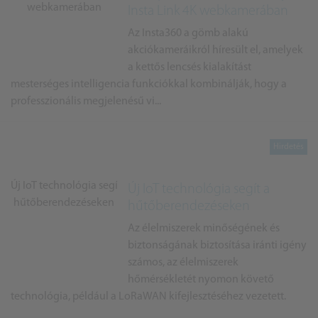
Insta Link 4K webkamerában
Az Insta360 a gömb alakú
akciókameráikról híresült el, amelyek
a kettős lencsés kialakítást
mesterséges intelligencia funkciókkal kombinálják, hogy a
professzionális megjelenésű vi...
Új IoT technológia segít a
hűtőberendezéseken
Az élelmiszerek minőségének és
biztonságának biztosítása iránti igény
számos, az élelmiszerek
hőmérsékletét nyomon követő
technológia, például a LoRaWAN kifejlesztéséhez vezetett.