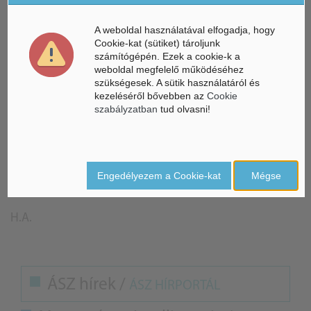
Emellett segíthetnek abban is, hogy a vállalkozások
A weboldal használatával elfogadja, hogy
versenyképesebbé és fenntarthatóbbá váljanak.
Cookie-kat (sütiket) tároljunk
számítógépén. Ezek a cookie-k a
weboldal megfelelő működéséhez
A lehetséges kockázatok ellenére kétségtelen, hogy az
szükségesek. A sütik használatáról és
Ipar 4.0 technológiák nagyszerű lehetőségeket kínálnak
kezeléséről bővebben az
Cookie
a vállalkozások és az egyének számára egyaránt.
szabályzatban
tud olvasni!
Fontos, hogy tisztában legyünk a technológiákkal
kapcsolatos kockázatokkal, de nem szabad hagynunk,
hogy ezek megakadályozzanak minket abban, hogy
Engedélyezem a Cookie-kat
Mégse
kihasználjuk a számos előnyüket.
H.A.
ÁSZ hírek /
ÁSZ HÍRPORTÁL