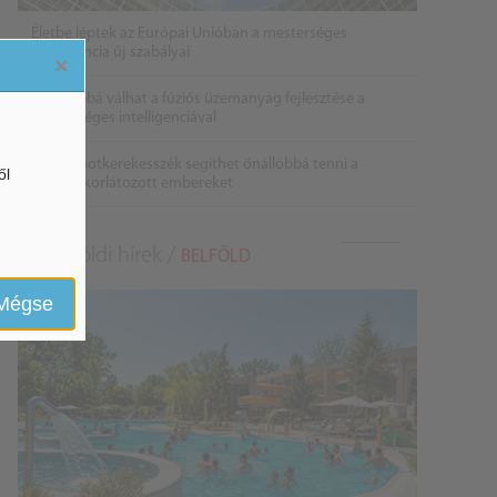
Életbe léptek az Európai Unióban a mesterséges
intelligencia új szabályai
×
Gyorsabbá válhat a fúziós üzemanyag fejlesztése a
mesterséges intelligenciával
Látó robotkerekesszék segíthet önállóbbá tenni a
ől
mozgáskorlátozott embereket
Belföldi hírek /
BELFÖLD
Mégse