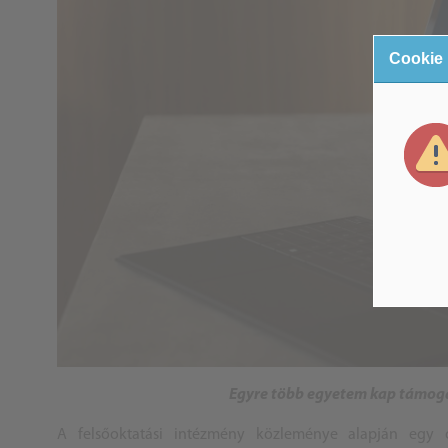
Cookie
Egyre több egyetem kap támogatá
A felsőoktatási intézmény közleménye alapján egy o