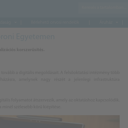
daság
Bérlehető orvosi rendelők
Áruház
oproni Egyetemen
lizációs korszerűsítés.
tovább a digitális megoldásait. A felsőoktatási intézmény több
uházásra, amelynek nagy részét a jelenlegi infrastruktúra
igitális folyamatot átszervezik, amely az oktatáshoz kapcsolódik.
a minél szélesebb körű kiépítése.