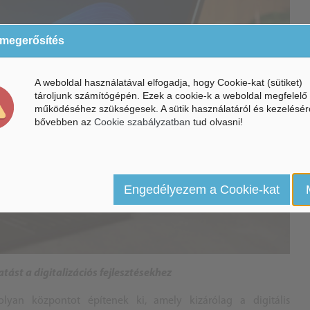
 megerősítés
A weboldal használatával elfogadja, hogy Cookie-kat (sütiket)
tároljunk számítógépén. Ezek a cookie-k a weboldal megfelelő
működéséhez szükségesek. A sütik használatáról és kezelésér
bővebben az
Cookie szabályzatban
tud olvasni!
Engedélyezem a Cookie-kat
st a digitalizációs fejlesztésekhez
lyan központot építenek ki, amely kizárólag a digitális