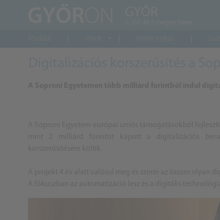
Főoldal
Hírek
Keleti nyitás
Gaz
Digitalizációs korszerűsítés a S
A Soproni Egyetemen több milliárd forintból indul digita
A Soproni Egyetem európai uniós támogatásokból fejleszti 
mint 2 milliárd forintot kapott a digitalizációs ber
korszerűsítésére költik.
A projekt 4 év alatt valósul meg és szinte az összes olyan d
A fókuszban az automatizáció lesz és a digitális technológi