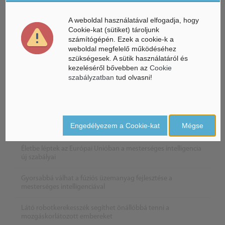
Mesterséges Intelligencia /
NICE
A weboldal használatával elfogadja, hogy
Cookie-kat (sütiket) tároljunk
számítógépén. Ezek a cookie-k a
weboldal megfelelő működéséhez
szükségesek. A sütik használatáról és
kezeléséről bővebben az
Cookie
szabályzatban
tud olvasni!
Engedélyezem a Cookie-kat
Mégse
Életbe léptek az Európai Unióban a mesterséges intelligencia
új szabályai
Gyorsabbá válhat a fúziós üzemanyag fejlesztése a
mesterséges intelligenciával
Látó robotkerekesszék segíthet önállóbbá tenni a
mozgáskorlátozott embereket