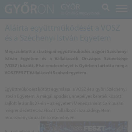
Keresés
Aláírta együttműködését a VOSZ
és a Széchenyi István Egyetem
Megszületett a stratégiai együttműködés a győri Széchenyi
István Egyetem és a Vállalkozók Országos Szövetsége
(VOSZ) között. Első rendezvényét is Győrben tartotta meg a
VOSZFESZT Vállalkozói Szabadegyetem.
Együttműködést kötött egymással a VOSZ és a győri Széchenyi
István Egyetem. A megállapodás ünnepélyes keretek között
zajlott le április 27-én – az egyetem Menedzsment Campusán
megrendezett
VOSZFESZT
Vállalkozói Szabadegyetem
rendezvénysorozat első eseményén.
A szövetséget a