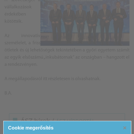
vállalkozások
érdekében
kötötték.
Az innovatív
személelet, a friss
ötletek és új lehetőségek tekintetében a győri egyetem számít
az egyik elsőszámú „inkubátornak” az országban – hangzott el
a rendezvényen.
A megállapodásról
itt részletesen
is olvashatnak.
B.A.
ÁSZ hírek /
ÁSZ HÍRPORTÁL
×
Cookie megerősítés