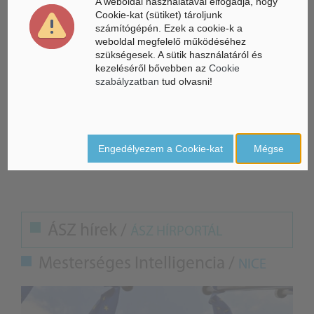
A weboldal használatával elfogadja, hogy
A jegybank által kibocsátott érmék a készlet függvényében
Cookie-kat (sütiket) tároljunk
2022. júniusáig vásárolhatók meg 750 forintos névértéken a
számítógépén. Ezek a cookie-k a
weboldal megfelelő működéséhez
Magyar Pénzverő Zrt. érmeboltjában.
szükségesek. A sütik használatáról és
kezeléséről bővebben az
Cookie
szabályzatban
tud olvasni!
Forrás: MNB közleménye, MTI
Képeink illusztrációk.
CS.SZ.
Engedélyezem a Cookie-kat
Mégse
ÁSZ hírek /
ÁSZ HÍRPORTÁL
Mesterséges Intelligencia /
NICE