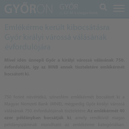
Keresés
Emlékérme került kibocsátásra
Győr királyi várossá válásának
évfordulójára
Mivel idén ünnepli Győr a királyi várossá válásának 750.
évfordulóját, így az MNB ennek tiszteletére emlékérmét
bocsátott ki.
750 forint névértékű, színesfém emlékérmét bocsátott ki a
Magyar Nemzeti Bank (MNB), mégpedig Győr királyi várossá
válásának 750. évfordulójának tiszteletére.
Az emlékérmét 40
ezer példányban bocsátják ki
, amely rendkívül magas
példányszámnak mondható az emlékérme kategóriában.