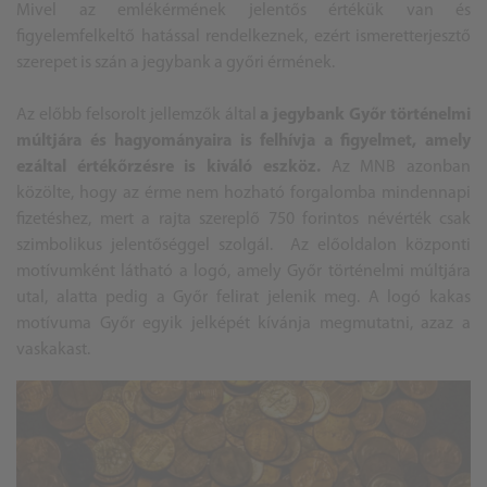
Mivel az emlékérmének jelentős értékük van és
figyelemfelkeltő hatással rendelkeznek, ezért ismeretterjesztő
szerepet is szán a jegybank a győri érmének.
Az előbb felsorolt jellemzők által
a jegybank Győr történelmi
múltjára és hagyományaira is felhívja a figyelmet, amely
ezáltal értékőrzésre is kiváló eszköz.
Az MNB azonban
közölte, hogy az érme nem hozható forgalomba mindennapi
fizetéshez, mert a rajta szereplő 750 forintos névérték csak
szimbolikus jelentőséggel szolgál. Az előoldalon központi
motívumként látható a logó, amely Győr történelmi múltjára
utal, alatta pedig a Győr felirat jelenik meg. A logó kakas
motívuma Győr egyik jelképét kívánja megmutatni, azaz a
vaskakast.