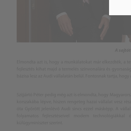
A sajtó
Elmondta azt is, hogy a munkálatokat már elkezdték, a ter
fejlesztés kihat majd a termelés színvonalára és gyorsaság
bázisa lesz az Audi vállalatán belül. Fontosnak tartja, hogy
Szijjártó Péter pedig még azt is elmondta, hogy Magyarors
korszakába lépve, hiszen rengeteg hazai vállalat vesz ré
óta Győrött jelenlévő Audi sincs ezzel másképp. A válla
folyamatos fejlesztéseivel modern technológiákkal
külügyminiszter szerint.