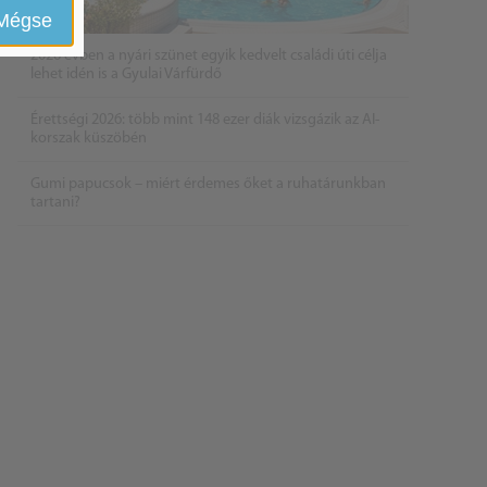
Mégse
2026 évben a nyári szünet egyik kedvelt családi úti célja
lehet idén is a Gyulai Várfürdő
Érettségi 2026: több mint 148 ezer diák vizsgázik az AI-
korszak küszöbén
Gumi papucsok – miért érdemes őket a ruhatárunkban
tartani?