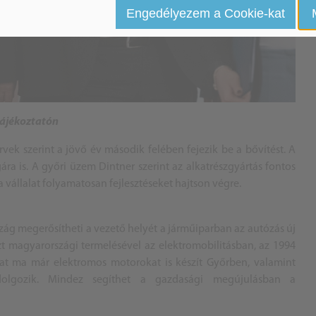
Engedélyezem a Cookie-kat
tájékoztatón
vek szerint a jövő év második felében fejezik be a bővítést. A
ára is. A győri üzem Dintner szerint az alkatrészgyártás fontos
 a vállalat folyamatosan fejlesztéseket hajtson végre.
zág megerősítheti a vezető helyét a járműiparban az autózás új
szt magyarországi termelésével az elektromobilitásban, az 1994
lat ma már elektromos motorokat is készít Győrben, valamint
 dolgozik. Mindez segíthet a gazdasági megújulásban a