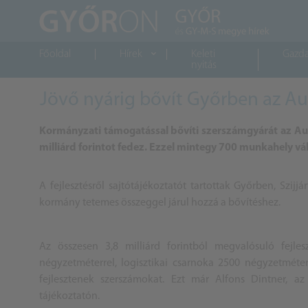
Főoldal
Hírek
Keleti
Gazd
nyitás
Jövő nyárig bővít Győrben az Aud
Kormányzati támogatással bővíti szerszámgyárát az Audi 
milliárd forintot fedez. Ezzel mintegy 700 munkahely váli
A fejlesztésről sajtótájékoztatót tartottak Győrben, Szij
kormány tetemes összeggel járul hozzá a bővítéshez.
Az összesen 3,8 milliárd forintból megvalósuló fejl
négyzetméterrel, logisztikai csarnoka 2500 négyzetméte
fejlesztenek szerszámokat. Ezt már Alfons Dintner, 
tájékoztatón.