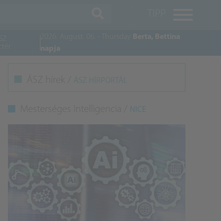
TIPP
2026. August. 06. - Thursday
Berta, Bettina
SZ
ctér
napja
M
ÁSZ hírek /
ÁSZ HÍRPORTÁL
K
Mesterséges Intelligencia /
NICE
A