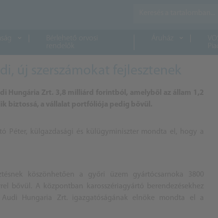
aság
Bérlehető orvosi
Áruház
VO
rendelők
Pia
i, új szerszámokat fejlesztenek
Hungária Zrt. 3,8 milliárd forintból, amelyből az állam 1,2
k biztossá, a vállalat portfóliója pedig bővül.
jártó Péter, külgazdasági és külügyminiszter mondta el, hogy a
esztésnek köszönhetően a győri üzem gyártócsarnoka 3800
rrel bővül. A központban karosszériagyártó berendezésekhez
az Audi Hungaria Zrt. igazgatóságának elnöke mondta el a