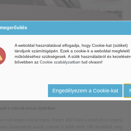
 megerősítés
A weboldal használatával elfogadja, hogy Cookie-kat (sütiket)
tároljunk számítógépén. Ezek a cookie-k a weboldal megfelelő
működéséhez szükségesek. A sütik használatáról és kezelésér
bővebben az
Cookie szabályzatban
tud olvasni!
Engedélyezem a Cookie-kat
Audi-t raknak össze Győrben
volt képes óriásit lépni, hiszen 2021-ben a tavalyihoz képest
zen összerakott autók számát is több mint 100 darabbal meg