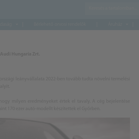
daság
Bérlehető orvosi rendelők
Áruház
 Audi Hungaria Zrt.
rszági leányvállalata 2022-ben tovább tudta növelni termelési
alyit.
hogy milyen eredményeket értek el tavaly. A cég bejelentése
int 170 ezer autó-modellt készítettek el Győrben.