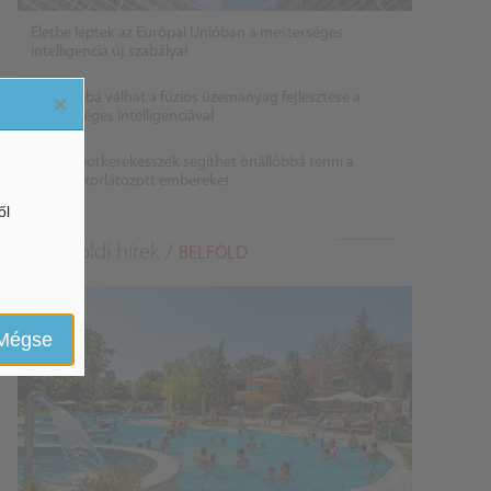
Életbe léptek az Európai Unióban a mesterséges
intelligencia új szabályai
Gyorsabbá válhat a fúziós üzemanyag fejlesztése a
×
mesterséges intelligenciával
Látó robotkerekesszék segíthet önállóbbá tenni a
mozgáskorlátozott embereket
ől
Belföldi hírek /
BELFÖLD
Mégse