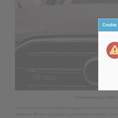
Cookie
Évről-évre egyre több 
A prémium autómárka főleg a legyártott motorok számában 
majdnem 60 ezer egységgel gyártottak kevesebbet. A kés