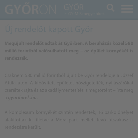
Keresés
Új rendelőt kapott Győr
Megújult rendelőt adtak át Győrben. A beruházás közel 580
millió forintból valósulhatott meg – az épület környékét is
rendezték.
Csaknem 580 millió forintból újult be Győr rendelője a József
Attila úton. A kibővített épületet hőszigetelték, nyílászárókat
cseréltek rajta és az akadálymentesítés is megtörtént – írta meg
a
gyorihirek.hu.
A komplexum környékét szintén rendezték, 16 parkolóhelyet
alakítottak ki, illetve a Móra park mellett levő útszakasz is
rendezésre került.