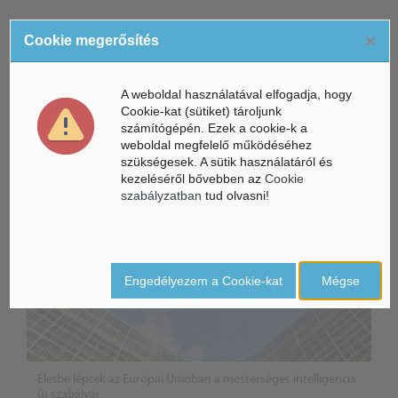
×
Cookie megerősítés
ÁSZ hírek /
ÁSZ HÍRPORTÁL
A weboldal használatával elfogadja, hogy
Cookie-kat (sütiket) tároljunk
Mesterséges Intelligencia /
NICE
számítógépén. Ezek a cookie-k a
weboldal megfelelő működéséhez
szükségesek. A sütik használatáról és
kezeléséről bővebben az
Cookie
szabályzatban
tud olvasni!
Engedélyezem a Cookie-kat
Mégse
Életbe léptek az Európai Unióban a mesterséges intelligencia
új szabályai