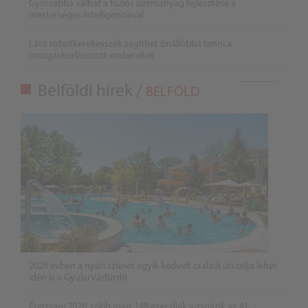
Gyorsabbá válhat a fúziós üzemanyag fejlesztése a
mesterséges intelligenciával
Látó robotkerekesszék segíthet önállóbbá tenni a
mozgáskorlátozott embereket
Belföldi hírek /
BELFÖLD
2026 évben a nyári szünet egyik kedvelt családi úti célja lehet
idén is a Gyulai Várfürdő
Érettségi 2026: több mint 148 ezer diák vizsgázik az AI-