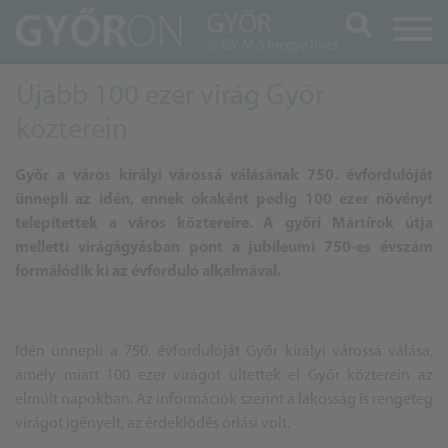
Keresés
Újabb 100 ezer virág Győr
közterein
Győr a város királyi várossá válásának 750. évfordulóját
ünnepli az idén, ennek okaként pedig 100 ezer növényt
telepítettek a város köztereire. A győri Mártírok útja
melletti virágágyásban pont a jubileumi 750-es évszám
formálódik ki az évforduló alkalmával.
Idén ünnepli a 750. évfordulóját Győr királyi várossá válása,
amely miatt 100 ezer virágot ültettek el Győr közterein az
elmúlt napokban. Az információk szerint a lakosság is rengeteg
virágot igényelt, az érdeklődés óriási volt.