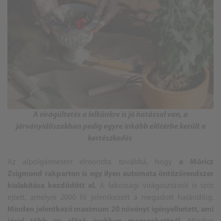
A virágültetés a lelkünkre is jó hatással van, a
járványidőszakban pedig egyre inkább előtérbe került a
kertészkedés
Az alpolgármester elmondta továbbá, hogy
a Móricz
Zsigmond rakparton is egy ilyen automata öntözőrendszer
kialakítása kezdődött el.
A lakossági virágosztásról is szót
ejtett, amelyre 2000 fő jelentkezett a megadott határidőig.
Minden jelentkező maximum 20 növényt igényelhetett, ami