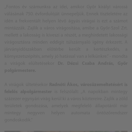
„Fontos év számunkra az idei, amikor Győr királyi várossá
válásának 750. évfordulóját ünnepeljük. Ennek tiszteletére az
idén a frekventált helyen lévő ágyás virágai is ezt a számot
mintázzák. Zajlik a város virágosítása, amibe a Győr-Szol Zrt.
mellett a lakosság is kiveszi a részét, a meghirdetett lakossági
virágosztásra minden eddigit túlszárnyaló igény érkezett. A
járványidőszakban előtérbe került a kertészkedés, a
környezetszépítés, amely jó hatással van a lelkünkre.” - mondta
a virágok elültetésekor
Dr. Dézsi Csaba András, Győr
polgármestere.
A virágok ültetésekor
Radnóti Ákos, városüzemeltetésért is
felelős alpolgármester
is felszólalt: „A napokban mintegy
százezer egynyári virág kerül ki a város köztereire. Zajlik a zöld
területek gondozása, amelyek megfelelő állapotáról már
mintegy negyven helyen automata öntözőrendszer
gondoskodik.”