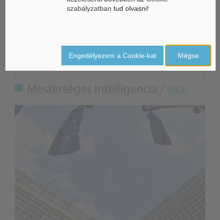
CS.SZ.
szabályzatban
tud olvasni!
Engedélyezem a Cookie-kat
Mégse
ÁSZ hírek /
ÁSZ HÍRPORTÁL
Mesterséges Intelligencia /
NICE