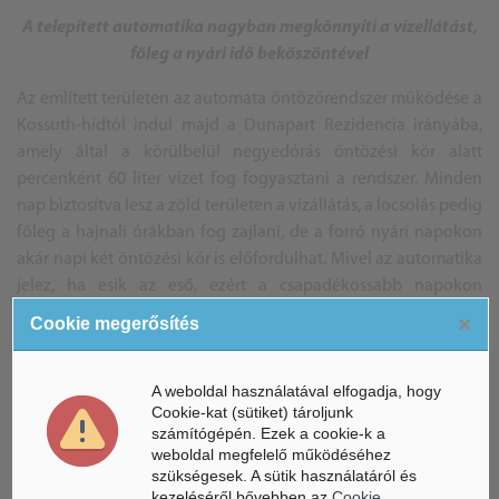
A telepített automatika nagyban megkönnyíti a vízellátást,
főleg a nyári idő beköszöntével
Az említett területen az automata öntözőrendszer működése a
Kossuth-hídtól indul majd a Dunapart Rezidencia irányába,
amely által a körülbelül negyedórás öntözési kör alatt
percenként 60 liter vizet fog fogyasztani a rendszer. Minden
nap biztosítva lesz a zöld területen a vízállátás, a locsolás pedig
főleg a hajnali órákban fog zajlani, de a forró nyári napokon
akár napi két öntözési kör is előfordulhat. Mivel az automatika
jelez, ha esik az eső, ezért a csapadékossabb napokon
szünetelni fog a rendszer működése.
×
Cookie megerősítés
Az újabban telepített automata öntözőrendszer terveiről már
A weboldal használatával elfogadja, hogy
korábban is írtunk, amikor 100 ezer növényt ültettek a város
Cookie-kat (sütiket) tároljunk
köztereire.
számítógépén. Ezek a cookie-k a
weboldal megfelelő működéséhez
Forrás: Győr város hivatalos honlapja
szükségesek. A sütik használatáról és
kezeléséről bővebben az
Cookie