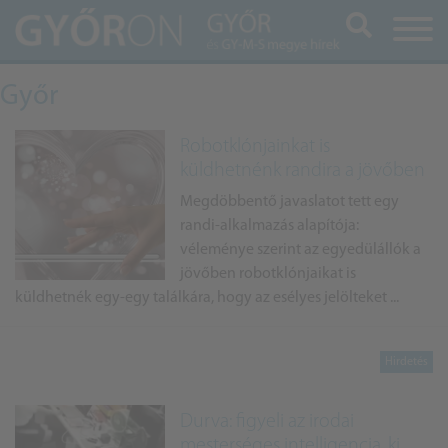
Keresés
Győr
Robotklónjainkat is
küldhetnénk randira a jövőben
Megdöbbentő javaslatot tett egy
randi-alkalmazás alapítója:
véleménye szerint az egyedülállók a
jövőben robotklónjaikat is
küldhetnék egy-egy találkára, hogy az esélyes jelölteket ...
Durva: figyeli az irodai
mesterséges intelligencia, ki