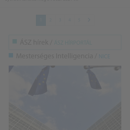
1
2
3
4
5
ÁSZ hírek /
ÁSZ HÍRPORTÁL
Mesterséges Intelligencia /
NICE