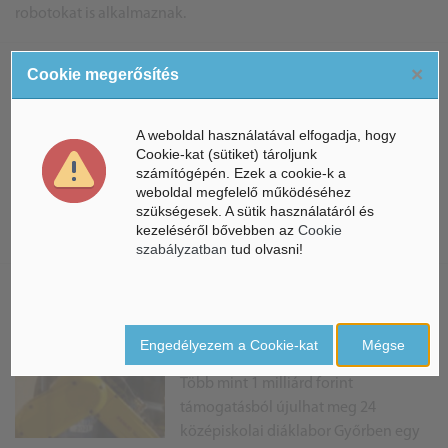
robotokat is alkalmaznak.
×
Cookie megerősítés
Győr - A Thyssenkruppal
működik együtt a Széchenyi
Egyetem
A weboldal használatával elfogadja, hogy
Cookie-kat (sütiket) tároljunk
Az általa alapított Tudományos és
számítógépén. Ezek a cookie-k a
Innovációs Parkkal összefüggésben
weboldal megfelelő működéséhez
szükségesek. A sütik használatáról és
kötött megállapodást a győri
kezeléséről bővebben az
Cookie
Széchenyi István Egyetem a Thyssenkrupp vállalattal.
szabályzatban
tud olvasni!
Tehetséggondozás – A
tudományos életpályát tennék
Engedélyezem a Cookie-kat
Mégse
vonzóbbá Győrben
Több mint 1 milliárd forint
támogatásból újulhat meg 24
középiskolai diáklabor Győrben egy