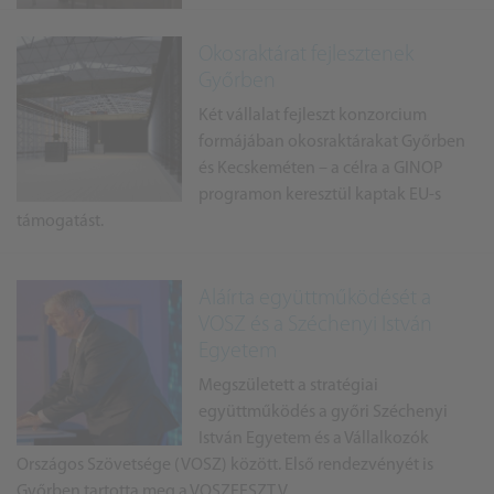
Okosraktárat fejlesztenek
Győrben
Két vállalat fejleszt konzorcium
formájában okosraktárakat Győrben
és Kecskeméten – a célra a GINOP
programon keresztül kaptak EU-s
támogatást.
Aláírta együttműködését a
VOSZ és a Széchenyi István
Egyetem
Megszületett a stratégiai
együttműködés a győri Széchenyi
István Egyetem és a Vállalkozók
Országos Szövetsége (VOSZ) között. Első rendezvényét is
Győrben tartotta meg a VOSZFESZT V...