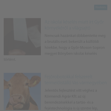
Az iskolai késelés miatt írt Győr
környékéről a világsajtó
Nemcsak hazánkat döbbentette meg
a brutális eset: bekerült a külföldi
hírekbe, hogy a Győr-Moson-Sopron
megyei Bőnyben iskolai késelés
történt.
Fejőrobotokkal felszerelt
termelőistálló Vas vármegyében
Jelentős fejlesztést vitt véghez a
Körmendi Agrár Kft: az új
berendezésekkel a tartás- és a
fejéstechnológia is új szintre lép,