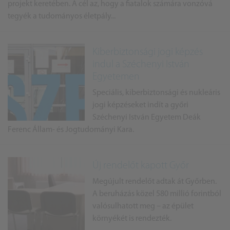
projekt keretében. A cél az, hogy a fiatalok számára vonzóvá
tegyék a tudományos életpály...
Kiberbiztonsági jogi képzés
indul a Széchenyi István
Egyetemen
Speciális, kiberbiztonsági és nukleáris
jogi képzéseket indít a győri
Széchenyi István Egyetem Deák
Ferenc Állam- és Jogtudományi Kara.
Új rendelőt kapott Győr
Megújult rendelőt adtak át Győrben.
A beruházás közel 580 millió forintból
valósulhatott meg – az épület
környékét is rendezték.