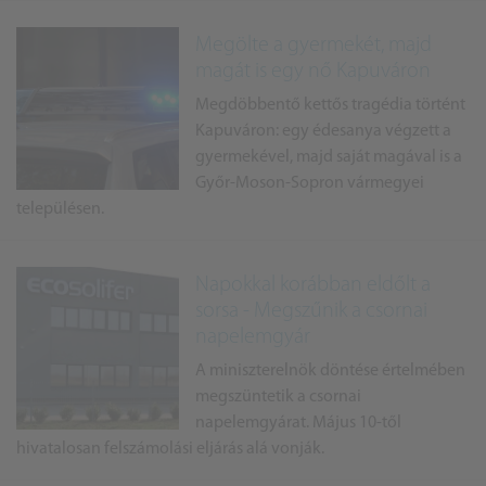
Megölte a gyermekét, majd
magát is egy nő Kapuváron
Megdöbbentő kettős tragédia történt
Kapuváron: egy édesanya végzett a
gyermekével, majd saját magával is a
Győr-Moson-Sopron vármegyei
településen.
Napokkal korábban eldőlt a
sorsa - Megszűnik a csornai
napelemgyár
A miniszterelnök döntése értelmében
megszüntetik a csornai
napelemgyárat. Május 10-től
hivatalosan felszámolási eljárás alá vonják.