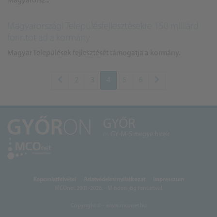
Magyarorsz...
Magyarországi Településfejlesztésekre 150 milliárd
forintot ad a kormány
Magyar Települések fejlesztését támogatja a kormány.
2
3
4
5
6
Kapcsolatfelvétel
Adatvédelmi nyilatkozat
Impresszum
MCOnet 2001-2026. - Minden jog fentartva!
Copyright © - www.mconet.hu