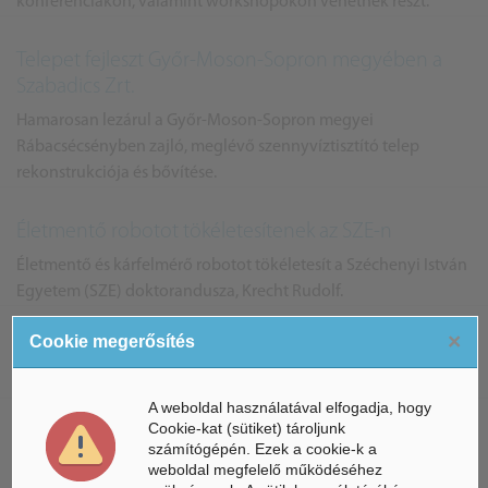
konferenciákon, valamint workshopokon vehetnek részt.
Telepet fejleszt Győr-Moson-Sopron megyében a
Szabadics Zrt.
Hamarosan lezárul a Győr-Moson-Sopron megyei
Rábacsécsényben zajló, meglévő szennyvíztisztító telep
rekonstrukciója és bővítése.
Életmentő robotot tökéletesítenek az SZE-n
Életmentő és kárfelmérő robotot tökéletesít a Széchenyi István
Egyetem (SZE) doktorandusza, Krecht Rudolf.
×
Cookie megerősítés
Egészségnap Vámosszabadin
Idén is megrendezik az egészségnapot Vámosszabadin.
A weboldal használatával elfogadja, hogy
Cookie-kat (sütiket) tároljunk
Egy egészséges város: Győr
számítógépén. Ezek a cookie-k a
weboldal megfelelő működéséhez
Győrben tart konferenciát az Egészséges Városok Mozgalom