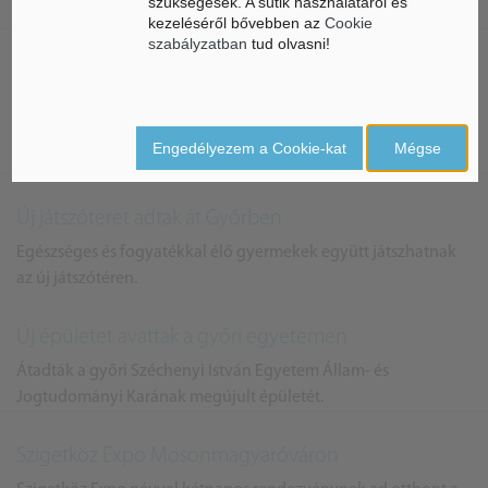
szükségesek. A sütik használatáról és
Kárpát-medencei Egyesülete.
kezeléséről bővebben az
Cookie
szabályzatban
tud olvasni!
Szennyvíz-elvezetést fejlesztenek Nemeskéren és
Kunszigeten
Fejlesztik a kistelepülések szennyvíz-elvezetését Győr-Moson-
Engedélyezem a Cookie-kat
Mégse
Sopron megyében.
Új játszóteret adtak át Győrben
Egészséges és fogyatékkal élő gyermekek együtt játszhatnak
az új játszótéren.
Új épületet avattak a győri egyetemen
Átadták a győri Széchenyi István Egyetem Állam- és
Jogtudományi Karának megújult épületét.
Szigetköz Expo Mosonmagyaróváron