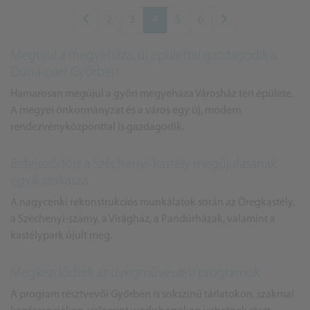
2
3
4
5
6
Megújul a megyeháza, új épülettel gazdagodik a
Duna-part Győrben
Hamarosan megújul a győri megyeháza Városház téri épülete.
A megyei önkormányzat és a város egy új, modern
rendezvényközponttal is gazdagodik.
Befejeződött a Széchenyi-kastély megújulásának
egyik szakasza
A nagycenki rekonstrukciós munkálatok során az Öregkastély,
a Széchenyi-szárny, a Virágház, a Pandúrházak, valamint a
kastélypark újult meg.
Megkezdődtek az üvegművészeti programok
A program résztvevői Győrben is sokszínű tárlatokon, szakmai