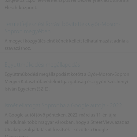
Szigetköz Expo névvel kétnapos rendezvénynek ad otthont a
Flesch-központ.
Területfejlesztési forrást bővítettek Győr-Moson-
Sopron megyében
A megyei közgyűlés elnökének kellett felhatalmazást adnia a
szavazáshoz.
Együttműködési megállapodás
Együttműködési megállapodást kötött a Győr-Moson-Sopron
Megyei Katasztrófavédelmi Igazgatóság és a győri Széchenyi
István Egyetem (SZIE).
Ismét ellátogat Sopronba a Google autója - 2022
A Google autói jövő pénteken, 2022. március 11-én újra
elindulnak több magyar városban, hogy a Street View, azaz az
Utcakép szolgáltatásait frissítsék - közölte a Google