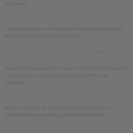
Egyetemet.
Okoserdőt fejleszt a Soproni Egyetem
A Soproni Egyetem az Albacomp Kft-vel közösen hozza létre
Magyarország első okoserdő projektjét.
Modern berendezést kapott a Győri Szakképzési
Centrum
Az Ipar 4.0-hoz kapcsolódó modern eszközökkel bővült a győri
Lukács Sándor Járműipari és Gépészeti Technikum és
Kollégium.
Bemutatták a Kravtex-Kühne legújabb csuklósbuszát
Győrben mutatták be a Credobusz Econell 18 Next-et, a
Kravtex-Kühne cégcsoport egyedülálló fejlesztését.
Kezdődik az új híd építése Győrben