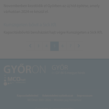
Novemberben kezdődik el Győrben az új híd építése, amely
várhatóan 2024-re készül el.
Kunszigeten bővít a Sick Kft.
Kapacitásbővítő beruházást hajt végre Kunszigeten a Sick Kft.
3
4
5
6
7
Kapcsolatfelvétel
Adatvédelmi nyilatkozat
Impresszum
MCOnet 2001-2026. - Minden jog fentartva!