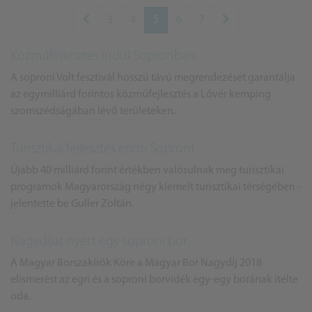
3
4
5
6
7
Közműfejlesztés indul Sopronban
A soproni Volt fesztivál hosszú távú megrendezését garantálja
az egymilliárd forintos közműfejlesztés a Lővér kemping
szomszédságában lévő területeken.
Turisztikai fejlesztés érinti Sopront
Újabb 40 milliárd forint értékben valósulnak meg turisztikai
programok Magyarország négy kiemelt turisztikai térségében -
jelentette be Guller Zoltán.
Nagydíjat nyert egy soproni bor
A Magyar Borszakírók Köre a Magyar Bor Nagydíj 2018
elismerést az egri és a soproni borvidék egy-egy borának ítélte
oda.