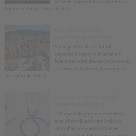
tartanak - tájékoztatta az Eszterháza
Kulturális, Kutató- és Fesztiválköz...
Folytatódik Sopron
belvárosának fejlesztése
Mintegy 540 millió forintból
folytatódik Sopron belvárosának
fejlesztése, a felújítás az Ötvös utca és
a Széchenyi tér között várhatóan ez
év végén fejeződik be.
Korszerű orvosi eszközöket
szereztek be Árpások
A Magyar falu program keretében
tavaly hatmilliárd forint értékben
vásároltak orvosi eszközöket és
újítottak fel rendelőket országszerte -