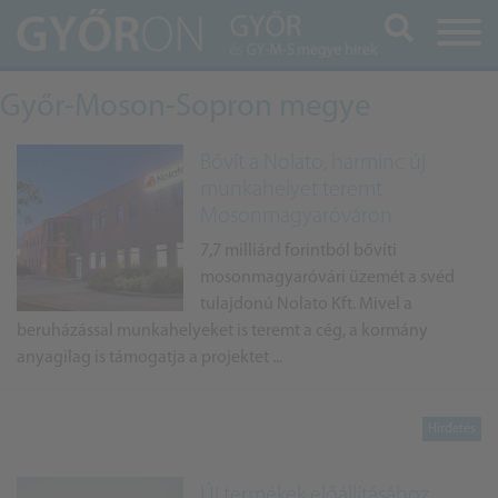
Keresés
Győr-Moson-Sopron megye
Bővít a Nolato, harminc új
munkahelyet teremt
Mosonmagyaróváron
7,7 milliárd forintból bővíti
mosonmagyaróvári üzemét a svéd
tulajdonú Nolato Kft. Mivel a
beruházással munkahelyeket is teremt a cég, a kormány
anyagilag is támogatja a projektet ...
Új termékek előállításához