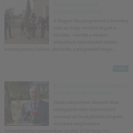
Átadták a megújult
óvodaudvart Osliban
A Magyar falu programmal a kormány
célja az, hogy vonzóvá tegyék a
falvakat - mondta a modern
települések fejlesztéséért felelős
kormánybiztos Osliban, ahol több, a programból megv...
A Településfásítási program első
fáit Cakóházán ültették el
Ötszáz településen ültetnek fákat
országszerte idén ősszel és jövő
tavasszal az Országfásítási program
részeként meghirdetett
Településfásítási programban. Az első 12 fát Nagy Istv...