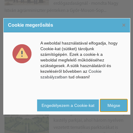
erdőgazdaságnál - mondta Nagy
István agrárminiszter pénteken a Győr-Moson-Sop...
×
Cookie megerősítés
Felavatták a Trianoni
Emlékparkot Sopronban
A weboldal használatával elfogadja, hogy
Magyarország ezeréves fáját még a
Cookie-kat (sütiket) tároljunk
számítógépén. Ezek a cookie-k a
trianoni békeszerződés sem tudta
weboldal megfelelő működéséhez
elpusztítani - mondta az erdőkért és
szükségesek. A sütik használatáról és
földügyekért felelős
kezeléséről bővebben az
Cookie
államtitkár Sopronban, a Károly-kilátó közelében, ahol ...
szabályzatban
tud olvasni!
Már látogathatók a fertődi
Esterházy-kastély parkjai
Engedélyezem a Cookie-kat
Mégse
Már látogathatók a fertődi Esterházy-
kastély parkjai, ahol három nyelven
vezetett tematikus parktúrákat is