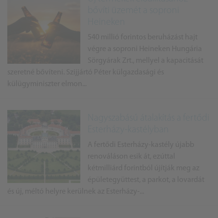
bővíti üzemét a soproni
Heineken
540 millió forintos beruházást hajt
végre a soproni Heineken Hungária
Sörgyárak Zrt., mellyel a kapacitását
szeretné bővíteni. Szijjártó Péter külgazdasági és
külügyminiszter elmon...
Nagyszabású átalakítás a fertődi
Esterházy-kastélyban
A fertődi Esterházy-kastély újabb
renováláson esik át, ezúttal
kétmilliárd forintból újítják meg az
épületegyüttest, a parkot, a lovardát
és új, méltó helyre kerülnek az Esterházy-...