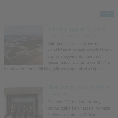
Különleges gazdasági övezet
lehet Mosonmagyaróvár
Különleges gazdasági övezet
kialakítását támogatja a Győr-Moson-
Sopron megyei önkormányzat
Mosonmagyaróváron, az erről szóló
határozatot rendkívüli közgyűlésen fogadták el a képvis...
Ökoturisztikai központ Göbös-
majorban
Csaknem 22,4 milliárd forintnyi
ökoturisztikai beruházás áll tervezés
és kivitelezés alatt a 22 állami