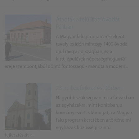
Átadták a felújított óvodát
Páliban
A Magyar falu program részeként
tavaly és idén mintegy 1400 óvoda
újul meg az országban, ez a
kistelepülések népességmegtartó
ereje szempontjából döntő fontosságú - mondta a modern...
23 milliós fejlesztés Dörben
Nagyobb szükség van ma a falvakban
az egyházakra, mint korábban, a
kormány ezért is támogatja a Magyar
falu program keretében a történelmi
egyházak közösségi szintű
fejlesztéseit -...