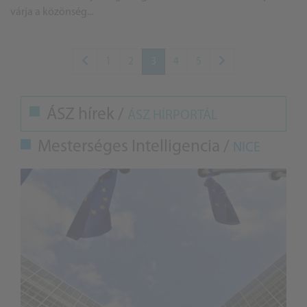
várja a közönség...
1
2
3
4
5
ÁSZ hírek /
ÁSZ HÍRPORTÁL
Mesterséges Intelligencia /
NICE