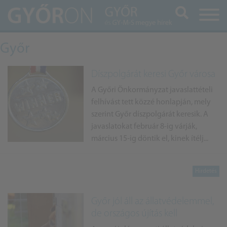
Keresés
Győr
Díszpolgárát keresi Győr városa
A Győri Önkormányzat javaslattételi
felhívást tett közzé honlapján, mely
szerint Győr díszpolgárát keresik. A
javaslatokat február 8-ig várják,
március 15-ig döntik el, kinek ítélj...
Győr jól áll az állatvédelemmel,
de országos újítás kell