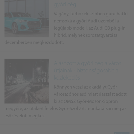
győri cég
Vagány, turbókék színben gurulhat ki
nemsoká a győri Audi üzemből a
legújabb modell, az Audi Q3 plug-in
hibrid, melynek sorozatgyártása
decemberben megkezdődött.
Alásózott a győri cég a város
útjainak - biztonságosabb a
közlekedés
Könnyen veszi az akadályt Győr
városa: ónos eső miatt riasztást adott
ki az OMSZ Győr-Moson-Sopron
megyére, az utakért felelős Győr-Szol Zrt. munkatársai még az
esőzés előtt megkez...