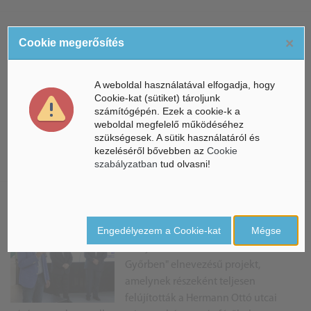
Jármű és infrastruktúra közötti
×
Cookie megerősítés
kommunikációs eszközöket
telepít Győrben a Magyar Közút
A weboldal használatával elfogadja, hogy
A közlekedés biztonságának növelése
Cookie-kat (sütiket) tároljunk
számítógépén. Ezek a cookie-k a
érdekében az országban elsőként
weboldal megfelelő működéséhez
Győrben olyan kommunikációs
szükségesek. A sütik használatáról és
eszközöket telepít jelzőlámpás csomópontokba a Magyar
kezeléséről bővebben az
Cookie
Közút Nonprofit Zrt., amelyek ...
szabályzatban
tud olvasni!
Befejeződött a "Zöld város
kialakítása Győrben" projekt
Engedélyezem a Cookie-kat
Mégse
Befejeződött a "Zöld város kialakítása
Győrben" elnevezésű projekt,
amelynek részeként teljesen
felújították a Hermann Ottó utcai