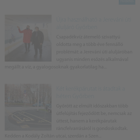
Újra használható a Jereváni úti
aluljáró Győrben
Csapadékvíz átemelő szivattyú
oldotta meg a több éve fennálló
problémát: a Jereváni úti aluljáróban
ugyanis minden esőzés alkalmával
megállt a víz, a gyalogosoknak gyakorlatilag ha...
Két kerékpárutat is átadtak a
héten Győrben
Győrött az elmúlt időszakban több
útfelújítás fejeződött be, nemcsak az
úttest, hanem a kerékpárutak
ráncfelvarrásáról is gondoskodtak.
Kedden a Kodály Zoltán utcai, szerdán a Szen...