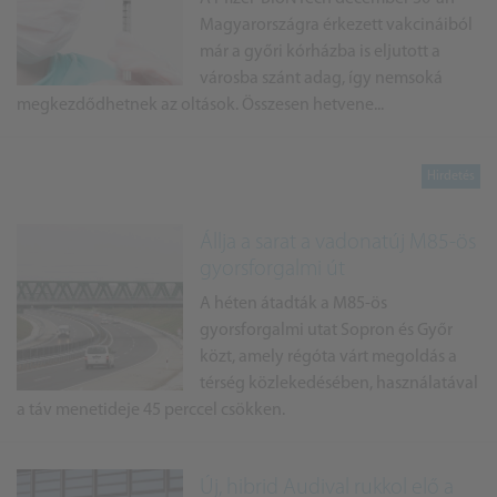
Magyarországra érkezett vakcináiból
már a győri kórházba is eljutott a
városba szánt adag, így nemsoká
megkezdődhetnek az oltások. Összesen hetvene...
Állja a sarat a vadonatúj M85-ös
gyorsforgalmi út
A héten átadták a M85-ös
gyorsforgalmi utat Sopron és Győr
közt, amely régóta várt megoldás a
térség közlekedésében, használatával
a táv menetideje 45 perccel csökken.
Új, hibrid Audival rukkol elő a