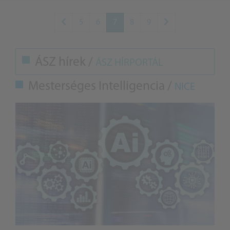
5
6
7
8
9
ÁSZ hírek /
ÁSZ HÍRPORTÁL
Mesterséges Intelligencia /
NICE