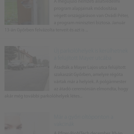
A megújuló nemzeti állatvédelmi
program alapjainak módosítása
végett országjáráson van Ovádi Péter,
a program miniszteri biztosa. Január
13-án Győrben felvázolta terveit és azt is ...
Új parkolóhelyek is kerülhetnek
a felújított Mayer utcába
Átadták a Mayer Lajos utca felújított
szakaszát Győrben, amelyre régóta
vártak már a helyiek. A polgármester
az átadó ceremónián elmondta, hogy
akár még további parkolóhelyek létes...
Már a győri oltóponton a
vakcinák
A Pfizer-BioNTech december 30-án