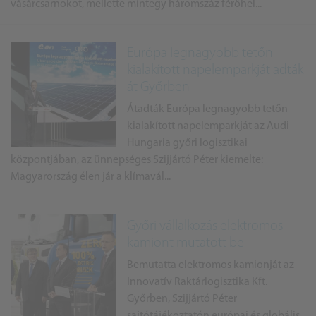
vásárcsarnokot, mellette mintegy háromszáz férőhel...
Európa legnagyobb tetőn
kialakított napelemparkját adták
át Győrben
Átadták Európa legnagyobb tetőn
kialakított napelemparkját az Audi
Hungaria győri logisztikai
központjában, az ünnepséges Szijjártó Péter kiemelte:
Magyarország élen jár a klímavál...
Győri vállalkozás elektromos
kamiont mutatott be
Bemutatta elektromos kamionját az
Innovatív Raktárlogisztika Kft.
Győrben, Szijjártó Péter
sajtótájékoztatón európai és globális